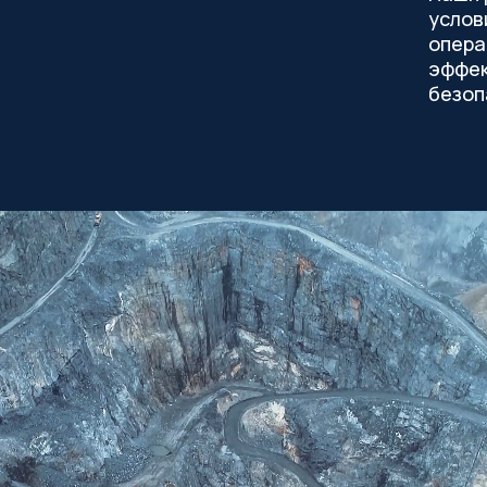
услов
опера
эффек
безоп