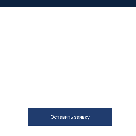
Мы расскажем вам, как снизить произв
и увеличить прибыль вашего предприят
Оставить заявку