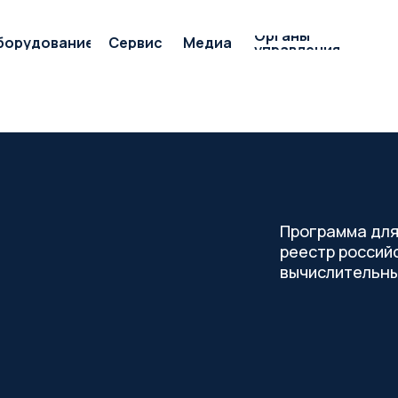
Органы
борудование
Сервис
Медиа
управления
Программа для
реестр россий
вычислительны