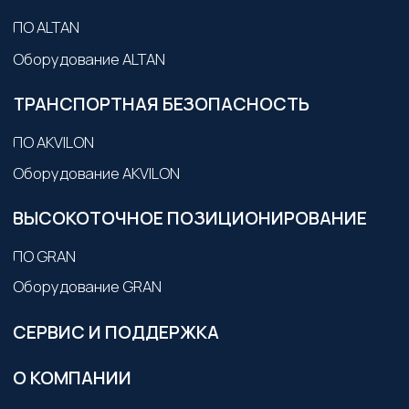
АДРЕС:
Головной офис: г. Москва, ул.
Народного Ополчения 40, к 4
КОНТАКТЫ:
Телефон: 8 (495) 445-05-15
Email: inbox@v2grp.ru
Пресс-служба: pr@v2grp.ru
Реквизиты: АО «В2-Групп»
ИНН 7734485827, КПП 773401001, ОГРН
1237700698168, Основной ОКВЭД: 62.01 -
разработка компьютерного программного
обеспечения
Политика конфиденциальности
Согласие на обработку персональных
данных
Индивидуальный расчёт стоимости
Данные о результатах проведения
специальной оценки условий труда